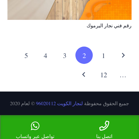
رقم فني نجار اليرموك
5
4
3
2
1
12
…
جميع الحقوق محفوظة
لنجار الكويت 96020112
© لعام 2020
اتصل بنا
تواصل عبر واتساب