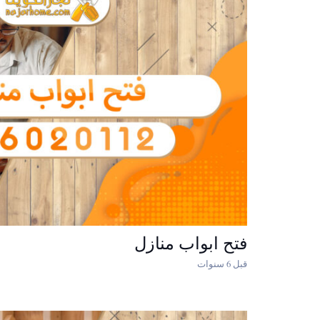
فتح ابواب منازل
قبل 6 سنوات