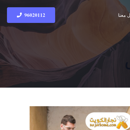
96020112
 معنا